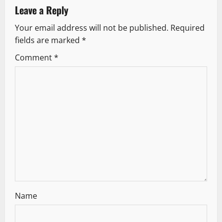
a
Leave a Reply
v
Your email address will not be published.
Required
fields are marked
*
i
Comment
*
g
a
t
i
o
n
Name