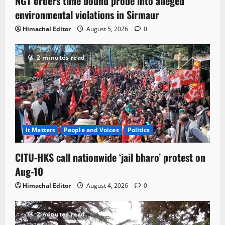
NGT orders time bound probe into alleged
environmental violations in Sirmaur
Himachal Editor
August 5, 2026
0
2 minutes read
It Matters
People and Voices
Politics
CITU-HKS call nationwide ‘jail bharo’ protest on
Aug-10
Himachal Editor
August 4, 2026
0
2 minutes read