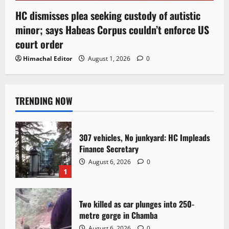
HC dismisses plea seeking custody of autistic
minor; says Habeas Corpus couldn’t enforce US
court order
Himachal Editor
August 1, 2026
0
TRENDING NOW
307 vehicles, No junkyard: HC Impleads
Finance Secretary
August 6, 2026
0
1
Two killed as car plunges into 250-
metre gorge in Chamba
August 6, 2026
0