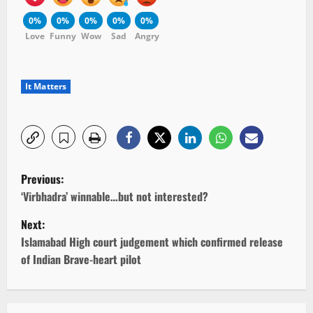
0%
0%
0%
0%
0%
Love
Funny
Wow
Sad
Angry
It Matters
P
Previous:
o
‘Virbhadra’ winnable…but not interested?
Next:
s
Islamabad High court judgement which confirmed release
t
of Indian Brave-heart pilot
n