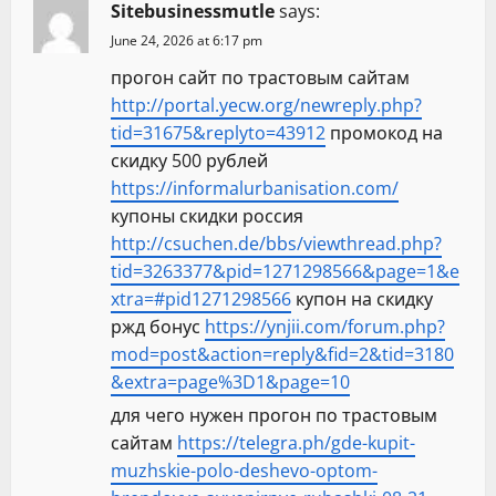
Sitebusinessmutle
says:
June 24, 2026 at 6:17 pm
прогон сайт по трастовым сайтам
http://portal.yecw.org/newreply.php?
tid=31675&replyto=43912
промокод на
скидку 500 рублей
https://informalurbanisation.com/
купоны скидки россия
http://csuchen.de/bbs/viewthread.php?
tid=3263377&pid=1271298566&page=1&e
xtra=#pid1271298566
купон на скидку
ржд бонус
https://ynjii.com/forum.php?
mod=post&action=reply&fid=2&tid=3180
&extra=page%3D1&page=10
для чего нужен прогон по трастовым
сайтам
https://telegra.ph/gde-kupit-
muzhskie-polo-deshevo-optom-