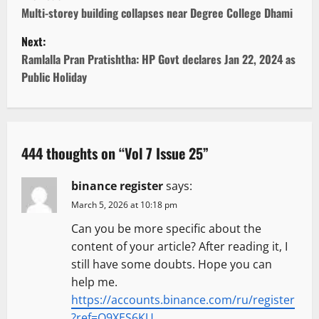
o
Multi-storey building collapses near Degree College Dhami
Next:
s
Ramlalla Pran Pratishtha: HP Govt declares Jan 22, 2024 as
t
Public Holiday
n
a
444 thoughts on “
Vol 7 Issue 25
”
v
binance register
says:
i
March 5, 2026 at 10:18 pm
g
Can you be more specific about the
content of your article? After reading it, I
a
still have some doubts. Hope you can
t
help me.
https://accounts.binance.com/ru/register
i
?ref=O9XES6KU