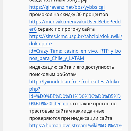
https://giravanz.net/bbs/yybbs.cgi
промокод на скидку 30 процентов
https://menwiki.men/wiki/User:BebePedd
er6
сервис по прогону сайта
https://sites.icmc.usp.br/tahzibi/dokuwiki/
doku.php?
id=Crazy_Time:_casino_en_vivo,_RTP_y_bo
nos_para_Chile_y_LATAM
индексацию сайта и его доступность
поисковым роботам
http://lyxondebian.free.fr/dokutest/doku.
php?
id=%D0%BE%D0%B1%D0%BC%D0%B5%D
0%BD%20Litecoin
что такое прогон по
трастовым сайтам какие данные
проверяются при индексации сайта
https://humanlove.stream/wiki/%D0%A1%