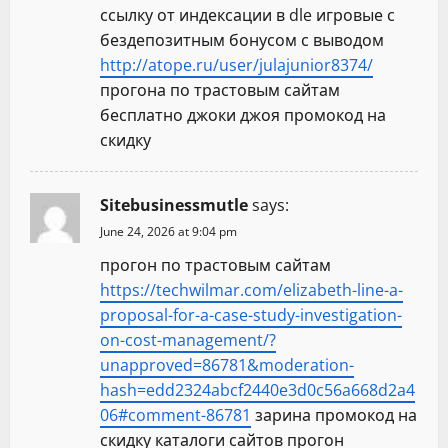
ссылку от индексации в dle игровые с
бездепозитным бонусом с выводом
http://atope.ru/user/julajunior8374/
прогона по трастовым сайтам
бесплатно джоки джоя промокод на
скидку
Sitebusinessmutle
says:
June 24, 2026 at 9:04 pm
прогон по трастовым сайтам
https://techwilmar.com/elizabeth-line-a-
proposal-for-a-case-study-investigation-
on-cost-management/?
unapproved=86781&moderation-
hash=edd2324abcf2440e3d0c56a668d2a4
06#comment-86781
зарина промокод на
скидку каталоги сайтов прогон