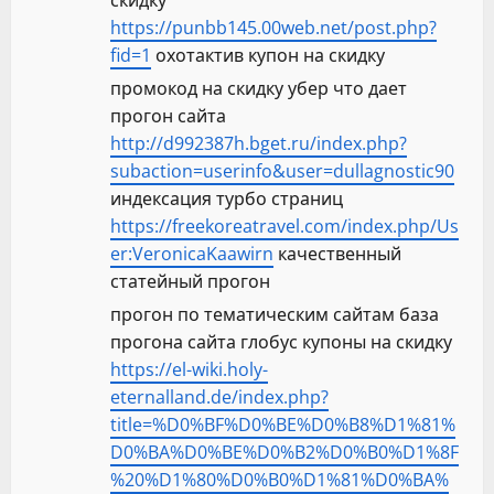
скидку
https://punbb145.00web.net/post.php?
fid=1
охотактив купон на скидку
промокод на скидку убер что дает
прогон сайта
http://d992387h.bget.ru/index.php?
subaction=userinfo&user=dullagnostic90
индексация турбо страниц
https://freekoreatravel.com/index.php/Us
er:VeronicaKaawirn
качественный
статейный прогон
прогон по тематическим сайтам база
прогона сайта глобус купоны на скидку
https://el-wiki.holy-
eternalland.de/index.php?
title=%D0%BF%D0%BE%D0%B8%D1%81%
D0%BA%D0%BE%D0%B2%D0%B0%D1%8F
%20%D1%80%D0%B0%D1%81%D0%BA%