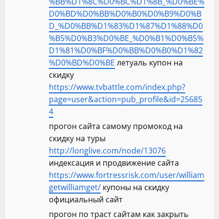
%BB%D1%8C%D0%BC%D1%8B_%D0%BE%
D0%BD%D0%BB%D0%B0%D0%B9%D0%B
D_%D0%BB%D1%83%D1%87%D1%88%D0
%B5%D0%B3%D0%BE_%D0%B1%D0%B5%
D1%81%D0%BF%D0%BB%D0%B0%D1%82
%D0%BD%D0%BE
летуаль купон на
скидку
https://www.tvbattle.com/index.php?
page=user&action=pub_profile&id=25685
4
прогон сайта самому промокод на
скидку на туры
http://longlive.com/node/13076
индексация и продвижение сайта
https://www.fortressrisk.com/user/william
getwilliamget/
купоны на скидку
официальный сайт
прогон по траст сайтам как закрыть