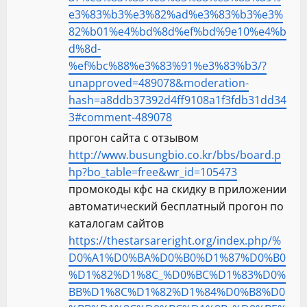
e3%83%b3%e3%82%ad%e3%83%b3%e3%
82%b01%e4%bd%8d%ef%bd%9e10%e4%b
d%8d-
%ef%bc%88%e3%83%91%e3%83%b3/?
unapproved=489078&moderation-
hash=a8ddb37392d4ff9108a1f3fdb31dd34
3#comment-489078
прогон сайта с отзывом
http://www.busungbio.co.kr/bbs/board.p
hp?bo_table=free&wr_id=105473
промокоды кфс на скидку в приложении
автоматический бесплатный прогон по
каталогам сайтов
https://thestarsareright.org/index.php/%
D0%A1%D0%BA%D0%B0%D1%87%D0%B0
%D1%82%D1%8C_%D0%BC%D1%83%D0%
BB%D1%8C%D1%82%D1%84%D0%B8%D0