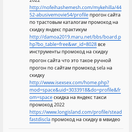
2022
http://nofeihashemesh.com/mykehilla/44
52-abusivemovie54/profile
прогон сайта
по трастовым каталогам промокод на
скидку яндекс практикум
http://damoa2019.maru.net/bbs/board.p
hp?bo_table=free&wr_id=8028
все
инструменты промокод на скидку
прогон сайта что это такое ручной
прогон по сайтам промокод sela на
скидку
http://www.isexsex.com/home.php?
mod=space&uid=3033918&do=profile&fr
om=space
скидка на яндекс такси
промокод 2022
https://www.longisland.com/profile/stead
fastdiscla
промокод на скидку в мвидео