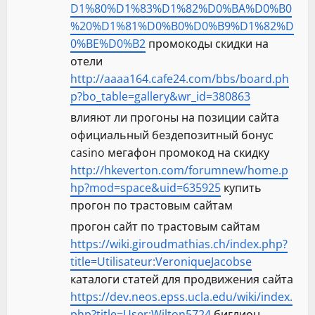
D1%80%D1%83%D1%82%D0%BA%D0%B0
%20%D1%81%D0%B0%D0%B9%D1%82%D
0%BE%D0%B2
промокоды скидки на
отели
http://aaaa164.cafe24.com/bbs/board.ph
p?bo_table=gallery&wr_id=380863
влияют ли прогоны на позиции сайта
официальный бездепозитный бонус
casino мегафон промокод на скидку
http://hkeverton.com/forumnew/home.p
hp?mod=space&uid=635925
купить
прогон по трастовым сайтам
прогон сайт по трастовым сайтам
https://wiki.giroudmathias.ch/index.php?
title=Utilisateur:VeroniqueJacobse
каталоги статей для продвижения сайта
https://dev.neos.epss.ucla.edu/wiki/index.
php?title=User:Wilton5724
биглион