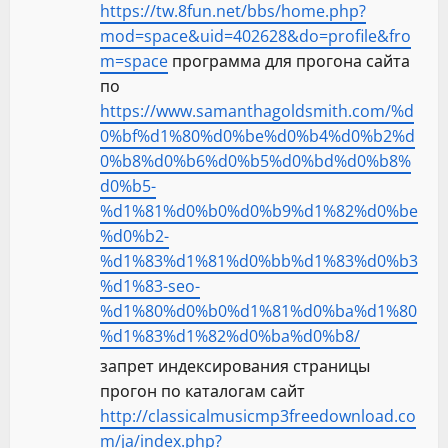
https://tw.8fun.net/bbs/home.php?
mod=space&uid=402628&do=profile&fro
m=space
программа для прогона сайта
по
https://www.samanthagoldsmith.com/%d
0%bf%d1%80%d0%be%d0%b4%d0%b2%d
0%b8%d0%b6%d0%b5%d0%bd%d0%b8%
d0%b5-
%d1%81%d0%b0%d0%b9%d1%82%d0%be
%d0%b2-
%d1%83%d1%81%d0%bb%d1%83%d0%b3
%d1%83-seo-
%d1%80%d0%b0%d1%81%d0%ba%d1%80
%d1%83%d1%82%d0%ba%d0%b8/
запрет индексирования страницы
прогон по каталогам сайт
http://classicalmusicmp3freedownload.co
m/ja/index.php?