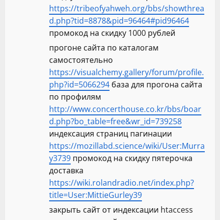
https://tribeofyahweh.org/bbs/showthrea
d.php?tid=8878&pid=96464#pid96464
промокод на скидку 1000 рублей
прогоне сайта по каталогам
самостоятельно
https://visualchemy.gallery/forum/profile.
php?id=5066294
база для прогона сайта
по профилям
http://www.concerthouse.co.kr/bbs/boar
d.php?bo_table=free&wr_id=739258
индексация страниц пагинации
https://mozillabd.science/wiki/User:Murra
y3739
промокод на скидку пятерочка
доставка
https://wiki.rolandradio.net/index.php?
title=User:MittieGurley39
закрыть сайт от индексации htaccess