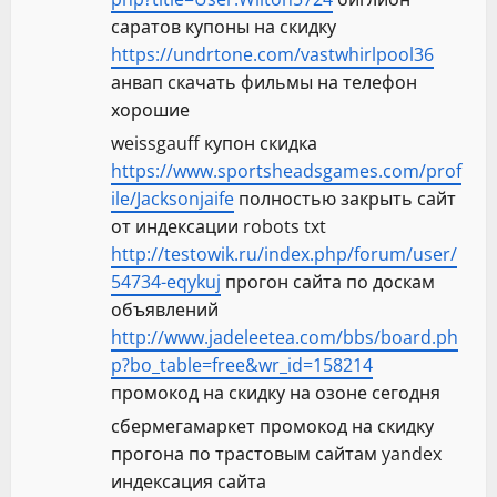
саратов купоны на скидку
https://undrtone.com/vastwhirlpool36
анвап скачать фильмы на телефон
хорошие
weissgauff купон скидка
https://www.sportsheadsgames.com/prof
ile/Jacksonjaife
полностью закрыть сайт
от индексации robots txt
http://testowik.ru/index.php/forum/user/
54734-eqykuj
прогон сайта по доскам
объявлений
http://www.jadeleetea.com/bbs/board.ph
p?bo_table=free&wr_id=158214
промокод на скидку на озоне сегодня
сбермегамаркет промокод на скидку
прогона по трастовым сайтам yandex
индексация сайта