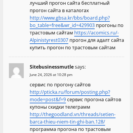
лучший прогон сайта бесплатный
прогон сайта в каталогах
http://www.gbsa.kr/bbs/board.php?
bo_table=free&wr_id=429903
прогоны по
трастовым сайтам
https://acomics.ru/-
Alpinistyrest0307
прогон для адалт сайта
купить прогон по трастовым сайтам
Sitebusinessmutle
says:
June 24, 2026 at 10:28 pm
сервис по прогону сайтов
http://pticka.ru/forum/posting.php?
mode=post&f=9
сервис прогона сайтов
купоны скидки телеграмм
http://thegoodland.vn/threads/setien-
barca-thieu-niem-tin-ghi-ban.128/
программа прогона по трастовым