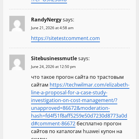
o
RandyNergy
says:
n
June 21, 2026 at 4:58 am
https://sitetestcomment.com
Sitebusinessmutle
says:
June 24, 2026 at 12:50 pm
что такое прогон сайта по трастовым
сайтам
https://techwilmar.com/elizabeth-
line-a-proposal-for-a-case-study-
investigation-on-cost-management/?
unapproved=86672&moderation-
hash=fd4f51f8aff5259e50d7230d8773a0d
d#comment-86672
бесплатно прогон
сайтов по каталогам huawei купон на