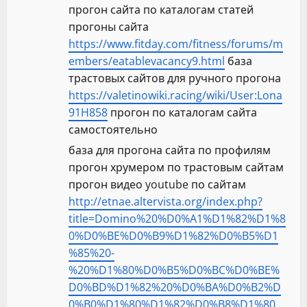
прогон сайта по каталогам статей
прогоны сайта
https://www.fitday.com/fitness/forums/m
embers/eatablevacancy9.html
база
трастовых сайтов для ручного прогона
https://valetinowiki.racing/wiki/User:Lona
91H858
прогон по каталогам сайта
самостоятельно
база для прогона сайта по профилям
прогон хрумером по трастовым сайтам
прогон видео youtube по сайтам
http://etnae.altervista.org/index.php?
title=Domino%20%D0%A1%D1%82%D1%8
0%D0%BE%D0%B9%D1%82%D0%B5%D1
%85%20-
%20%D1%80%D0%B5%D0%BC%D0%BE%
D0%BD%D1%82%20%D0%BA%D0%B2%D
0%B0%D1%80%D1%82%D0%B8%D1%80