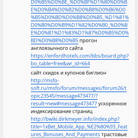
D0%B5%D0%BE_%D0%BF%D1%80%D0%B
E%D0%B4%D0%B2%D0%B8%D0%B6%D0
%B5%D0%BD%D0%B8%D0%B5_%D1%81%
D0%B0%D0%B9%D1%82%D0%B0_%D0%B
E%D0%B1%D1%83%D1%87%D0%B5%D0%
BD%D0%B8%D0%B5
прогон
англоязычного сайта
https://enfordhotels.com/bbs/board.php?
bo_table=free&wr_id=664
сайт скидок и купонов биглион
http://msfo-
soft.ru/msfo/forum/messages/forum26/t
opic23545/message473477/?
result=new#message473477
ускоренное
индексирование страниц
http://bwiki.dirkmeyer.info/index.php?
title=1xBet_Mobile_App_%E2%80%93_Feat
ures_Bonuses_And_Payments
трастовые