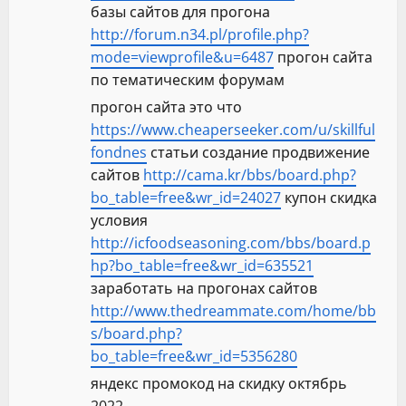
базы сайтов для прогона
http://forum.n34.pl/profile.php?
mode=viewprofile&u=6487
прогон сайта
по тематическим форумам
прогон сайта это что
https://www.cheaperseeker.com/u/skillful
fondnes
статьи создание продвижение
сайтов
http://cama.kr/bbs/board.php?
bo_table=free&wr_id=24027
купон скидка
условия
http://icfoodseasoning.com/bbs/board.p
hp?bo_table=free&wr_id=635521
заработать на прогонах сайтов
http://www.thedreammate.com/home/bb
s/board.php?
bo_table=free&wr_id=5356280
яндекс промокод на скидку октябрь