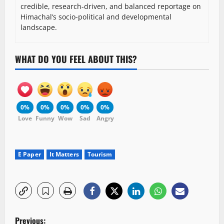
credible, research-driven, and balanced reportage on
Himachal’s socio-political and developmental
landscape.
WHAT DO YOU FEEL ABOUT THIS?
0%
0%
0%
0%
0%
Love
Funny
Wow
Sad
Angry
E Paper
It Matters
Tourism
P
Previous: