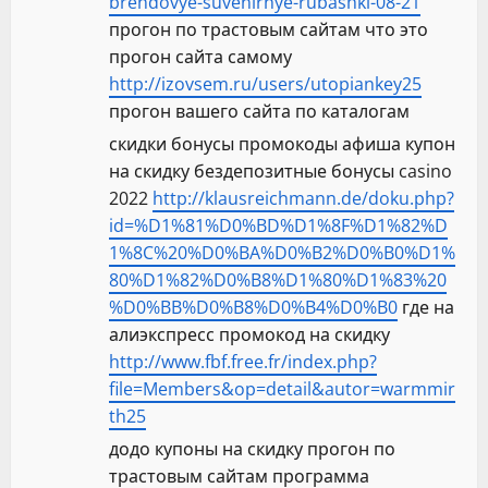
brendovye-suvenirnye-rubashki-08-21
прогон по трастовым сайтам что это
прогон сайта самому
http://izovsem.ru/users/utopiankey25
прогон вашего сайта по каталогам
скидки бонусы промокоды афиша купон
на скидку бездепозитные бонусы casino
2022
http://klausreichmann.de/doku.php?
id=%D1%81%D0%BD%D1%8F%D1%82%D
1%8C%20%D0%BA%D0%B2%D0%B0%D1%
80%D1%82%D0%B8%D1%80%D1%83%20
%D0%BB%D0%B8%D0%B4%D0%B0
где на
алиэкспресс промокод на скидку
http://www.fbf.free.fr/index.php?
file=Members&op=detail&autor=warmmir
th25
додо купоны на скидку прогон по
трастовым сайтам программа