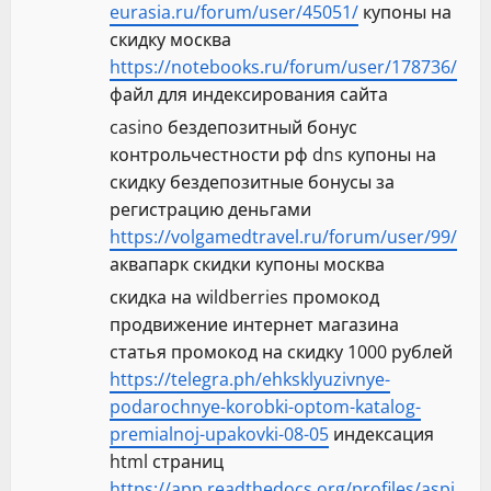
eurasia.ru/forum/user/45051/
купоны на
скидку москва
https://notebooks.ru/forum/user/178736/
файл для индексирования сайта
casino бездепозитный бонус
контрольчестности рф dns купоны на
скидку бездепозитные бонусы за
регистрацию деньгами
https://volgamedtravel.ru/forum/user/99/
аквапарк скидки купоны москва
скидка на wildberries промокод
продвижение интернет магазина
статья промокод на скидку 1000 рублей
https://telegra.ph/ehksklyuzivnye-
podarochnye-korobki-optom-katalog-
premialnoj-upakovki-08-05
индексация
html страниц
https://app.readthedocs.org/profiles/aspi