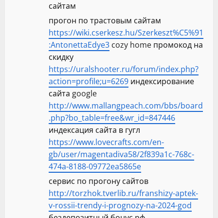
сайтам
прогон по трастовым сайтам
https://wiki.cserkesz.hu/Szerkeszt%C5%91
:AntonettaEdye3
cozy home промокод на
скидку
https://uralshooter.ru/forum/index.php?
action=profile;u=6269
индексирование
сайта google
http://www.mallangpeach.com/bbs/board
.php?bo_table=free&wr_id=847446
индексация сайта в гугл
https://www.lovecrafts.com/en-
gb/user/magentadiva58/2f839a1c-768c-
474a-8188-09772ea5865e
сервис по прогону сайтов
http://torzhok.tverlib.ru/franshizy-aptek-
v-rossii-trendy-i-prognozy-na-2024-god
бездепозитный бонус рф