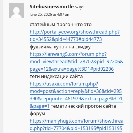
Sitebusinessmutle
says:
June 25, 2026 at 4:07 am
статейным прогон что это
http://portal.yecw.org/showthread.php?
tid=34552&pid=44773#pid44773
фудзияма купон на скидку
https://lanwang5.com/forum.php?
mod=viewthread&tid=28702&pid=92206&
page=12&extra=page%3D1#pid92206
теги индексации сайта
https://usaxii.com/forum.php?
mod=post&action=reply&fid=36&tid=295
390&repquote=461979&extra=page%3D1
&page=1
тематический прогон сайта
форум
https://manlyhugs.com/forum/showthrea
d.php?tid=77704&pid=153195#pid153195