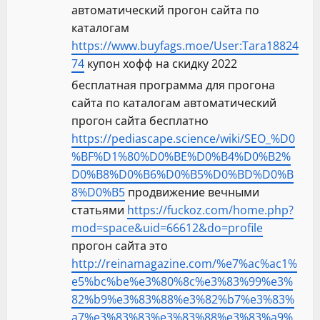
автоматический прогон сайта по
каталогам
https://www.buyfags.moe/User:Tara18824
74
купон хофф на скидку 2022
бесплатная программа для прогона
сайта по каталогам автоматический
прогон сайта бесплатно
https://pediascape.science/wiki/SEO_%D0
%BF%D1%80%D0%BE%D0%B4%D0%B2%
D0%B8%D0%B6%D0%B5%D0%BD%D0%B
8%D0%B5
продвижение вечными
статьями
https://fuckoz.com/home.php?
mod=space&uid=66612&do=profile
прогон сайта это
http://reinamagazine.com/%e7%ac%ac1%
e5%bc%be%e3%80%8c%e3%83%99%e3%
82%b9%e3%83%88%e3%82%b7%e3%83%
a7%e3%83%83%e3%83%88%e3%83%a9%