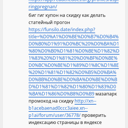
ringpregnan/
биг гиг купон на скидку как делать
статейный прогон
https://funsilo.date/index.php?
title=%D0%A1%D0%BE%D0%B7%D0%B4%
D0%B0%D1%91%D0%BC%20%D0%BA%D1
%80%D0%B0%D1%81%D0%BE%D1%82%D
1%83%20%D1%81%20%D0%BF%D0%BE%
D0%BC%D0%BE%D1%89%D1%8C%D1%8E
%20%D1%81%D1%82%D0%B5%D0%BA%
D0%BB%D0%BE%D0%BA%D0%BE%D0%B
D%D1%81%D1%82%D1%80%D1%83%D0
%BA%D1%86%D0%B8%D0%B9
мазапарк
промокод на скидку
http://xn--
b1acebaenad0ccc3aiee.xn--
p1ai/forum/user/36778/
проверить
индексацию страницы в яндексе