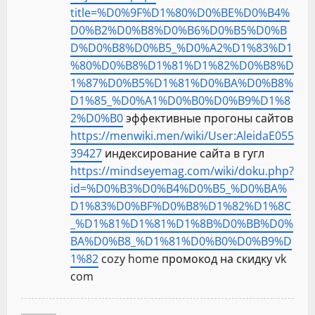
title=%D0%9F%D1%80%D0%BE%D0%B4%
D0%B2%D0%B8%D0%B6%D0%B5%D0%B
D%D0%B8%D0%B5_%D0%A2%D1%83%D1
%80%D0%B8%D1%81%D1%82%D0%B8%D
1%87%D0%B5%D1%81%D0%BA%D0%B8%
D1%85_%D0%A1%D0%B0%D0%B9%D1%8
2%D0%B0
эффективные прогоны сайтов
https://menwiki.men/wiki/User:AleidaE055
39427
индексирование сайта в гугл
https://mindseyemag.com/wiki/doku.php?
id=%D0%B3%D0%B4%D0%B5_%D0%BA%
D1%83%D0%BF%D0%B8%D1%82%D1%8C
_%D1%81%D1%81%D1%8B%D0%BB%D0%
BA%D0%B8_%D1%81%D0%B0%D0%B9%D
1%82
cozy home промокод на скидку vk
com