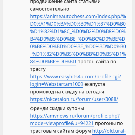
продвижение сайта статьями
самостоятельно
https://animeautochess.com/index.php/%
D0%A1%D0%BA%D0%B0%D1%87%D0%B0
%D1%82%D1%8C_%D0%B2%D0%B8%D0%
B4%D0%B5%D0%BE_%D0%BC%D0%BE%D
0%B6%D0%BD%D0%BE_%D0%BD%D0%B0
_%D1%82%D0%B5%D0%BB%D0%B5%D1%
84%D0%BE%D0%BD
прогон сайта по
трасту
https://www.easyhits4u.com/profile.cgi?
login=Webstartam1009
екапуста
промокод на скидку на сегодня
https://nkcetalon.ru/forum/user/3088/
френди скидки купоны
https://amvnews.ru/forum/profile.php?
mode=viewprofile&u=94221
прогоны по
трастовым сайтам форум
http://old.ural-