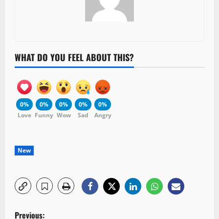
WHAT DO YOU FEEL ABOUT THIS?
0%
0%
0%
0%
0%
Love
Funny
Wow
Sad
Angry
New
P
Previous: