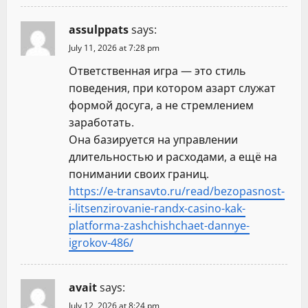
assulppats
says:
July 11, 2026 at 7:28 pm
Ответственная игра — это стиль
поведения, при котором азарт служат
формой досуга, а не стремлением
заработать.
Она базируется на управлении
длительностью и расходами, а ещё на
понимании своих границ.
https://e-transavto.ru/read/bezopasnost-
i-litsenzirovanie-randx-casino-kak-
platforma-zashchishchaet-dannye-
igrokov-486/
avait
says:
July 12, 2026 at 8:24 pm