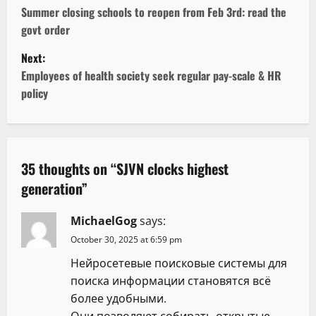
o
Summer closing schools to reopen from Feb 3rd: read the
govt order
s
Next:
t
Employees of health society seek regular pay-scale & HR
policy
n
a
v
35 thoughts on “
SJVN clocks highest
generation
”
i
g
MichaelGog
says:
October 30, 2025 at 6:59 pm
a
Нейросетевые поисковые системы для
t
поиска информации становятся всё
более удобными.
i
Они позволяют собирать открытые